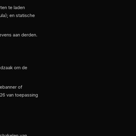
ten te laden
la); en statische
evens aan derden.
oodzaak om de
iebanner of
026 van toepassing
schakelen van