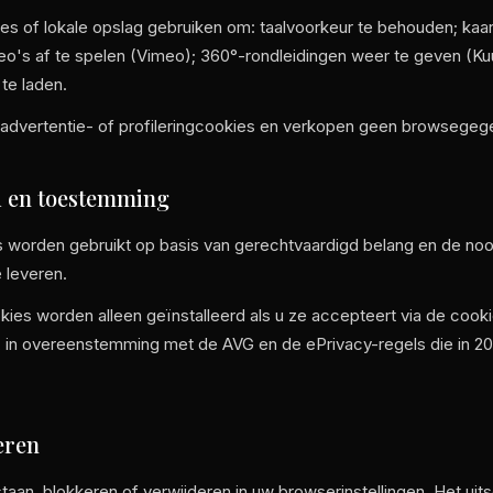
es of lokale opslag gebruiken om: taalvoorkeur te behouden; kaar
o's af te spelen (Vimeo); 360°-rondleidingen weer te geven (Kuu
te laden.
 advertentie- of profileringcookies en verkopen geen browsegeg
d en toestemming
 worden gebruikt op basis van gerechtvaardigd belang en de n
 leveren.
kies worden alleen geïnstalleerd als u ze accepteert via de cook
n, in overeenstemming met de AVG en de ePrivacy-regels die in 2
eren
taan, blokkeren of verwijderen in uw browserinstellingen. Het uit