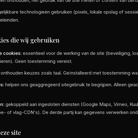
en onthouden, het gebruik van de site meten of content van der
elijkbare technologieën gebruiken (pixels, lokale opslag of sessie
eleinden.
kies die wij gebruiken
ke cookies
: essentieel voor de werking van de site (beveiliging, lo
lieren). Geen toestemming vereist.
: onthouden keuzes zoals taal. Geïnstalleerd met toestemming waa
es
: helpen ons geaggregeerd sitegebruik te begrijpen. Alleen geac
en
: gekoppeld aan ingesloten diensten (Google Maps, Vimeo, Kuul
pe- of vlag-CDN's). De derde partij kan gegevens verwerken onder
eze site